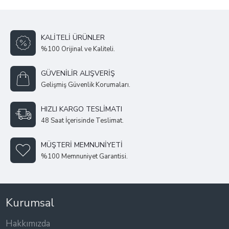
KALITELI ÜRÜNLER
%100 Orijinal ve Kaliteli.
GÜVENILIR ALIŞVERIŞ
Gelişmiş Güvenlik Korumaları.
HIZLI KARGO TESLIMATI
48 Saat İçerisinde Teslimat.
MÜŞTERI MEMNUNIYETI
%100 Memnuniyet Garantisi.
Kurumsal
Hakkımızda