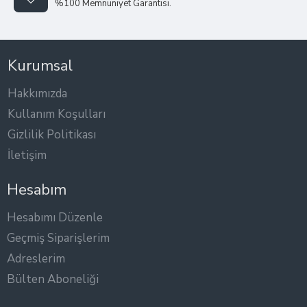
%100 Memnuniyet Garantisi.
Kurumsal
Hakkımızda
Kullanım Koşulları
Gizlilik Politikası
İletişim
Hesabım
Hesabımı Düzenle
Geçmiş Siparişlerim
Adreslerim
Bülten Aboneliği