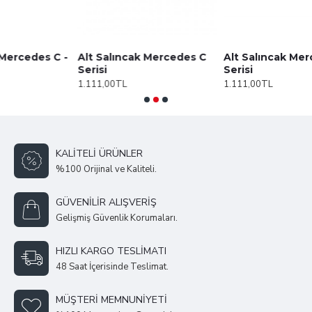
C -
Alt Salıncak Mercedes C
Alt Salıncak Mercedes C
Serisi
Serisi
1.111,00TL
1.111,00TL
KALITELI ÜRÜNLER
%100 Orijinal ve Kaliteli.
GÜVENILIR ALIŞVERIŞ
Gelişmiş Güvenlik Korumaları.
HIZLI KARGO TESLIMATI
48 Saat İçerisinde Teslimat.
MÜŞTERI MEMNUNIYETI