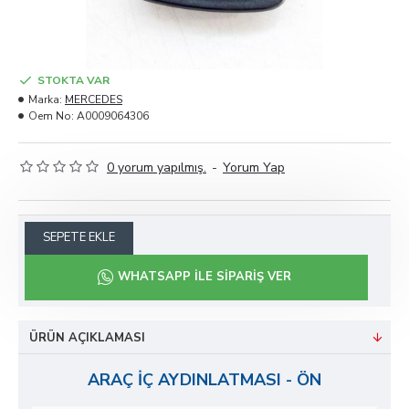
STOKTA VAR
Marka:
MERCEDES
Oem No:
A0009064306
0 yorum yapılmış.
-
Yorum Yap
SEPETE EKLE
WHATSAPP ILE SIPARIŞ VER
ÜRÜN AÇIKLAMASI
ARAÇ İÇ AYDINLATMASI - ÖN