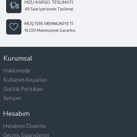
HIZLI KARGO TESLIMATI
48 Saat İçerisinde Teslimat.
MÜŞTERI MEMNUNIYETI
%100 Memnuniyet Garantisi.
Kurumsal
Hakkımızda
Kullanım Koşulları
Gizlilik Politikası
İletişim
Hesabım
Hesabımı Düzenle
Geçmiş Siparişlerim