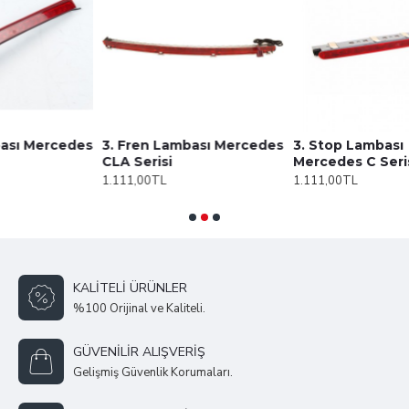
des
3. Fren Lambası Mercedes
3. Stop Lambası
CLA Serisi
Mercedes C Serisi
1.111,00TL
1.111,00TL
KALITELI ÜRÜNLER
%100 Orijinal ve Kaliteli.
GÜVENILIR ALIŞVERIŞ
Gelişmiş Güvenlik Korumaları.