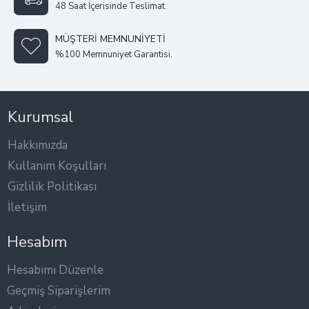
48 Saat İçerisinde Teslimat.
MÜŞTERI MEMNUNIYETI
%100 Memnuniyet Garantisi.
Kurumsal
Hakkımızda
Kullanım Koşulları
Gizlilik Politikası
İletişim
Hesabım
Hesabımı Düzenle
Geçmiş Siparişlerim