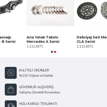
Ana Yatak Takımı
Debriyaj Seti Mercedes
Mercedes A Serisi
CLA Serisi
1.111,00TL
1.111,00TL
KALITELI ÜRÜNLER
%100 Orijinal ve Kaliteli.
GÜVENILIR ALIŞVERIŞ
Gelişmiş Güvenlik Korumaları.
HIZLI KARGO TESLIMATI