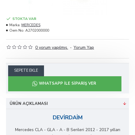
STOKTA VAR
Marka:
MERCEDES
Oem No:
A2702000000
0 yorum yapılmış.
-
Yorum Yap
SEPETE EKLE
WHATSAPP ILE SIPARIŞ VER
ÜRÜN AÇIKLAMASI
DEVİRDAİM
Mercedes CLA - GLA - A - B Serileri 2012 - 2017 yılları