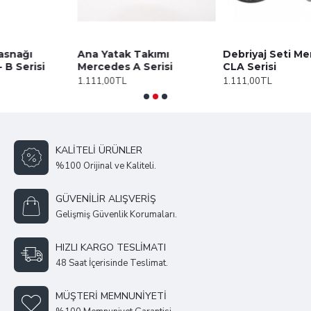
Ana Yatak Takımı
Debriyaj Seti Mercedes
Mercedes A Serisi
CLA Serisi
1.111,00TL
1.111,00TL
KALITELI ÜRÜNLER
%100 Orijinal ve Kaliteli.
GÜVENILIR ALIŞVERIŞ
Gelişmiş Güvenlik Korumaları.
HIZLI KARGO TESLIMATI
48 Saat İçerisinde Teslimat.
MÜŞTERI MEMNUNIYETI