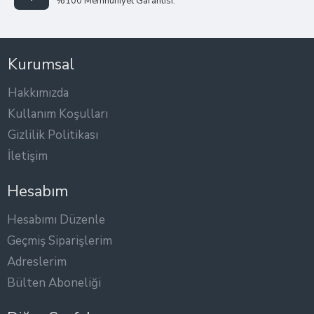
%100 Memnuniyet Garantisi.
Kurumsal
Hakkımızda
Kullanım Koşulları
Gizlilik Politikası
İletişim
Hesabım
Hesabımı Düzenle
Geçmiş Siparişlerim
Adreslerim
Bülten Aboneliği